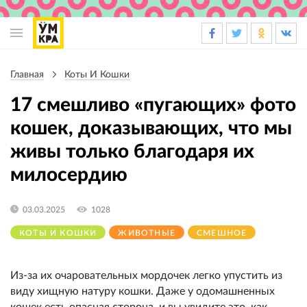
Основная
навигация
Главная
Коты И Кошки
Строка
навигации
17 смешливо «пугающих» фото
кошек, доказывающих, что мы
живы только благодаря их
милосердию
03.03.2025
1028
КОТЫ И КОШКИ
ЖИВОТНЫЕ
СМЕШНОЕ
Из-за их очаровательных мордочек легко упустить из
виду хищную натуру кошки. Даже у одомашненных
кошек есть опасная сторона, и вы увидите это, как