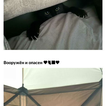
Вооружён и опасен 🖤🐈‍⬛🖤