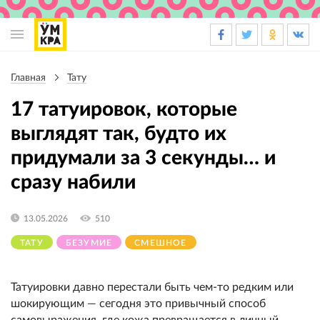
Основная
навигация
Главная
Тату
Строка
навигации
17 татуировок, которые
выглядят так, будто их
придумали за 3 секунды… и
сразу набили
13.05.2026
510
ТАТУ
БЕЗУМИЕ
СМЕШНОЕ
Татуировки давно перестали быть чем-то редким или
шокирующим — сегодня это привычный способ
самовыражения, где кожа превращается в личный