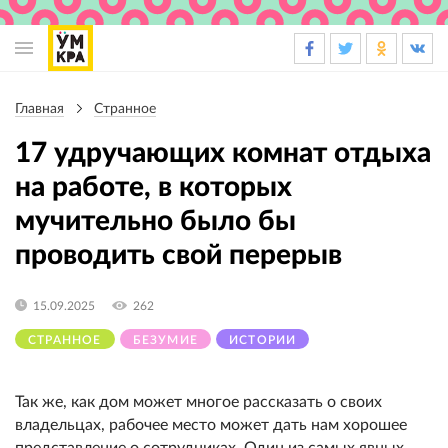
Основная
навигация
Главная
Странное
Строка
навигации
17 удручающих комнат отдыха
на работе, в которых
мучительно было бы
проводить свой перерыв
15.09.2025
262
СТРАННОЕ
БЕЗУМИЕ
ИСТОРИИ
Так же, как дом может многое рассказать о своих
владельцах, рабочее место может дать нам хорошее
представление о сотрудниках. Один из самых явных