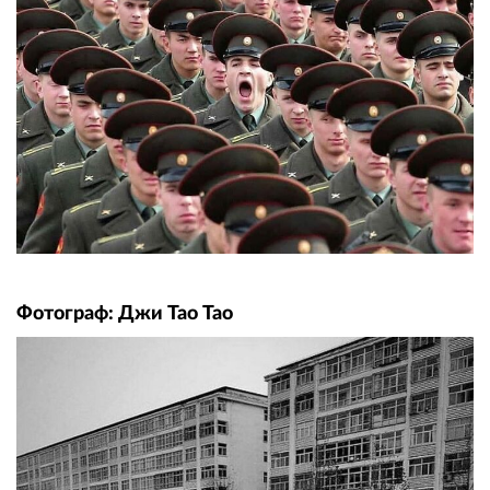
Фотограф: Джи Тао Тао