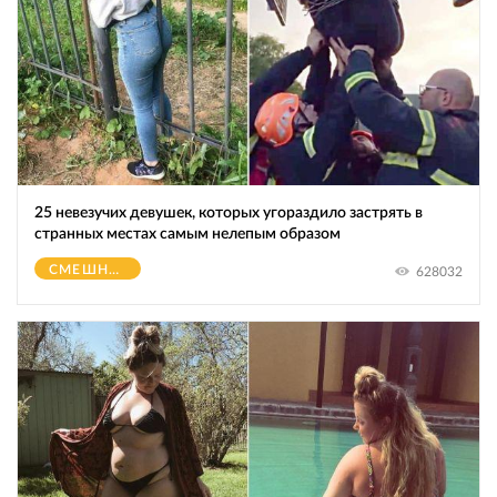
25 невезучих девушек, которых угораздило застрять в
странных местах самым нелепым образом
СМЕШНОЕ
628032