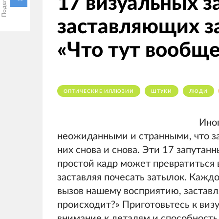
17 визуальных з
заставляющих з
«Что тут вообщ
ОПТИЧЕСКИЕ ИЛЛЮЗИИ
ШТУКИ
ЛЮДИ
Ино
неожиданными и странными, что за
них снова и снова. Эти 17 запутан
простой кадр может превратиться 
заставляя почесать затылок. Кажд
вызов нашему восприятию, заставл
происходит?» Приготовьтесь к виз
внимание к деталям и способност