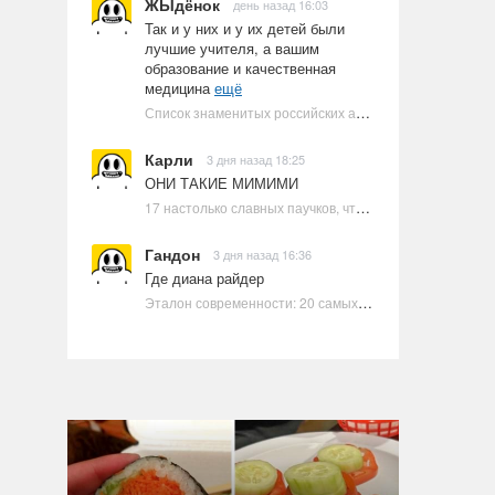
ЖЫдёнок
день назад 16:03
Так и у них и у их детей были
лучшие учителя, а вашим
образование и качественная
медицина
ещё
Список знаменитых российских артистов-евреев | Ультрамарин
Карли
3 дня назад 18:25
ОНИ ТАКИЕ МИМИМИ
17 настолько славных паучков, что даже у арахнофобов появится желание их погладить
Гандон
3 дня назад 16:36
Где диана райдер
Эталон современности: 20 самых красивых и привлекательных актрис Голливуда, по мнению Google | Ультрамарин