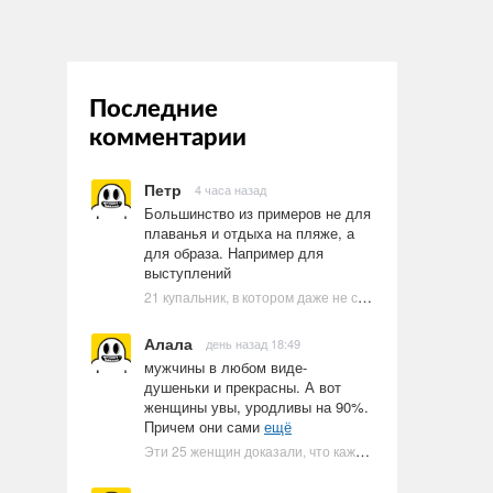
Последние
комментарии
Петр
4 часа назад
Большинство из примеров не для
плаванья и отдыха на пляже, а
для образа. Например для
выступлений
21 купальник, в котором даже не стоит пытаться плавать
Алала
день назад 18:49
мужчины в любом виде-
душеньки и прекрасны. А вот
женщины увы, уродливы на 90%.
Причем они сами
ещё
Эти 25 женщин доказали, что каждое тело имеет право быть в бикини