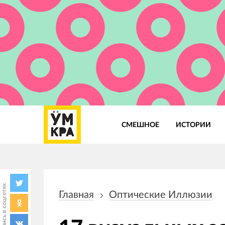
СМЕШНОЕ
ИСТОРИИ
Основная
навигация
Поделись в соцсетях
Главная
Оптические Иллюзии
Строка
навигации