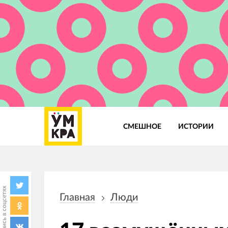
СМЕШНОЕ
ИСТОРИИ
Основная
навигация
Поделись в соцсетях
Главная
Люди
Строка
навигации