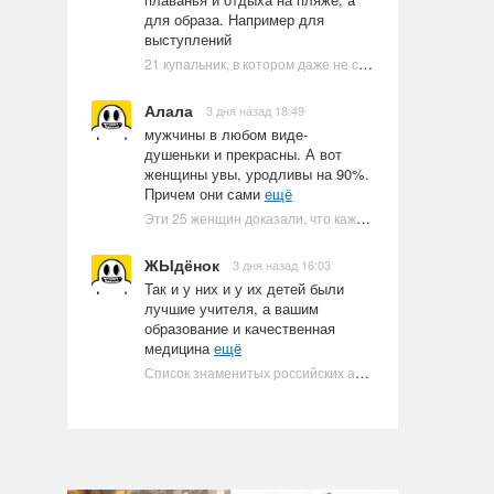
для образа. Например для
выступлений
21 купальник, в котором даже не стоит пытаться плавать
Алала
3 дня назад 18:49
мужчины в любом виде-
душеньки и прекрасны. А вот
женщины увы, уродливы на 90%.
Причем они сами
ещё
Эти 25 женщин доказали, что каждое тело имеет право быть в бикини
ЖЫдёнок
3 дня назад 16:03
Так и у них и у их детей были
лучшие учителя, а вашим
образование и качественная
медицина
ещё
Список знаменитых российских артистов-евреев | Ультрамарин