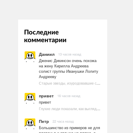
Последние
комментарии
Даниил
13 часов назад
Дженис Дикинсон очень похожа
на жену Кирилла Андреева
солист группы Иванушки Лолиту
Андрееву
Старые звезды, изуродовавшие себя пластикой
привет
16 часов назад
привет
Глухие люди показали, как выглядят ругательства на языке жестов
Петр
22 часа назад
Большинство из примеров не для
плаванья и отдыха на пляже, а