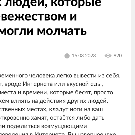
 людей, которые
евежеством и
смогли молчать
16.03.2023
920
еменного человека легко вывести из себя,
г, вроде Интернета или вкусной еды,
места и времени, которые бесят, просто
ем влиять на действия других людей,
ственных местах, кладут ноги на ваш
ткровенно хамят, остаётся либо дать
 или поделиться возмущающими
оведения в Интернете. Вы наверное уже