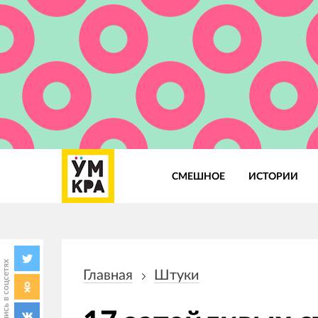
СМЕШНОЕ
ИСТОРИИ
Основная
навигация
Поделись в соцсетях
Главная
Штуки
Строка
навигации