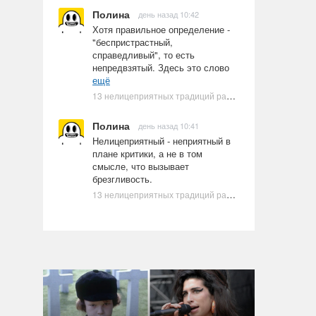
Полина
день назад 10:42
Хотя правильное определение -
"беспристрастный,
справедливый", то есть
непредвзятый. Здесь это слово
ещё
13 нелицеприятных традиций разных стран, которые могут шокировать неподготовленного человека
Полина
день назад 10:41
Нелицеприятный - неприятный в
плане критики, а не в том
смысле, что вызывает
брезгливость.
13 нелицеприятных традиций разных стран, которые могут шокировать неподготовленного человека