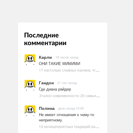
Последние
комментарии
Карли
19 часов назад
ОНИ ТАКИЕ МИМИМИ
17 настолько славных паучков, что даже у арахнофобов появится желание их погладить
Гандон
21 час назад
Где диана райдер
Эталон современности: 20 самых красивых и привлекательных актрис Голливуда, по мнению Google | Ультрамарин
Полина
день назад 10:45
Не имеет отношения к чему-то
неприятному.
13 нелицеприятных традиций разных стран, которые могут шокировать неподготовленного человека