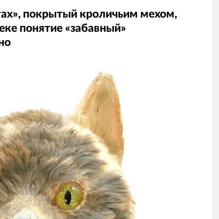
огах», покрытый кроличьим мехом,
веке понятие «забавный»
но