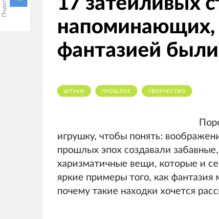
17 затейливых 
напоминающих, 
фантазией были 
ШТУКИ
ПРОШЛОЕ
ТВОРЧЕСТВО
Поро
игрушку, чтобы понять: воображен
прошлых эпох создавали забавные,
харизматичные вещи, которые и се
яркие примеры того, как фантазия 
почему такие находки хочется рас