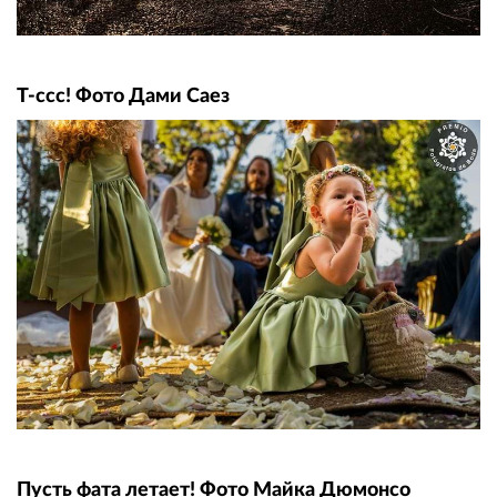
Т-ссс! Фото Дами Саез
Пусть фата летает! Фото Майка Дюмонсо