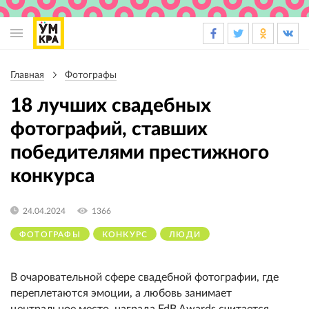
Основная
навигация
Главная
Фотографы
Строка
навигации
18 лучших свадебных
фотографий, ставших
победителями престижного
конкурса
24.04.2024
1366
ФОТОГРАФЫ
КОНКУРС
ЛЮДИ
В очаровательной сфере свадебной фотографии, где
переплетаются эмоции, а любовь занимает
центральное место, награда FdB Awards считается