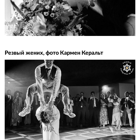
Резвый жених, фото Кармен Керальт