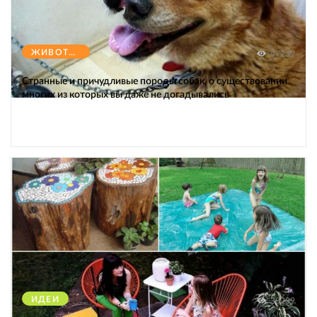
ЖИВОТНЫЕ
47239
Странные и причудливые породы собак, о существовании
многих из которых вы даже не догадывались
ИДЕИ
38239