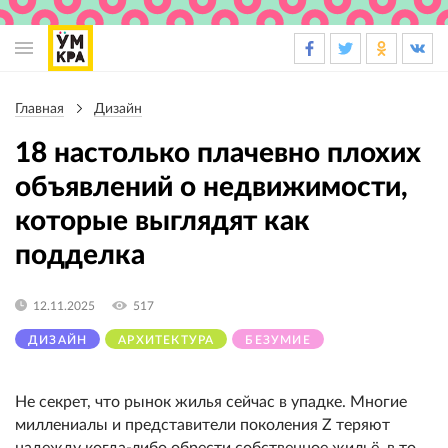
Основная
навигация
Главная
Дизайн
Строка
навигации
18 настолько плачевно плохих
объявлений о недвижимости,
которые выглядят как
подделка
12.11.2025
517
ДИЗАЙН
АРХИТЕКТУРА
БЕЗУМИЕ
Не секрет, что рынок жилья сейчас в упадке. Многие
миллениалы и представители поколения Z теряют
надежду когда-либо обрести собственное жильё, в то