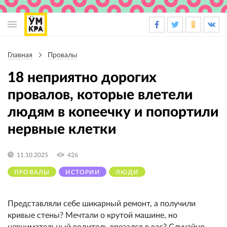
Основная
навигация
Главная
Провалы
Строка
навигации
18 неприятно дорогих
провалов, которые влетели
людям в копеечку и попортили
нервные клетки
11.10.2025
426
ПРОВАЛЫ
ИСТОРИИ
ЛЮДИ
Представляли себе шикарный ремонт, а получили
кривые стены? Мечтали о крутой машине, но
невнимательный водитель врезался в вас? Случайно