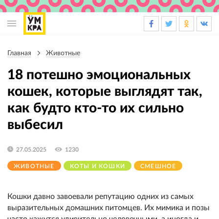
Основная
навигация
Главная
Животные
Строка
навигации
18 потешно эмоциональных
кошек, которые выглядят так,
как будто кто-то их сильно
выбесил
27.05.2025
1230
ЖИВОТНЫЕ
КОТЫ И КОШКИ
СМЕШНОЕ
Кошки давно завоевали репутацию одних из самых
выразительных домашних питомцев. Их мимика и позы
часто кажутся удивительно человечными, а иногда и