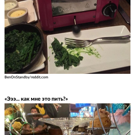
BenOnStandby/reddit.com
«Эээ... как мне это пить?»