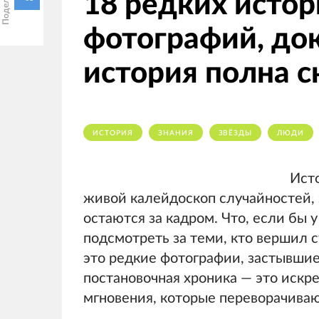
18 редких исто
фотографий, до
история полна 
ИСТОРИЯ
ЗНАНИЯ
ЗВЁЗДЫ
ЛЮДИ
Исто
живой калейдоскоп случайностей, 
остаются за кадром. Что, если бы 
подсмотреть за теми, кто вершил 
это редкие фотографии, застывшие 
постановочная хроника — это искре
мгновения, которые переворачива