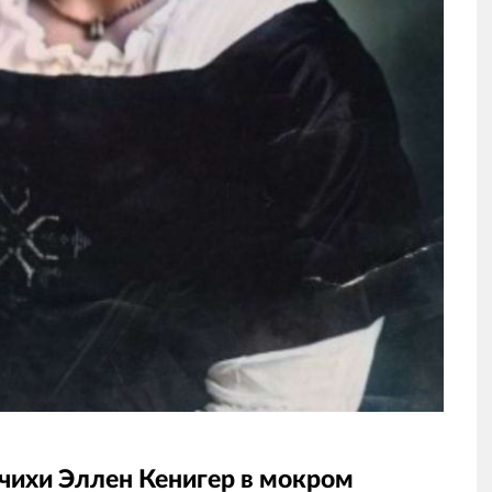
чихи Эллен Кенигер в мокром