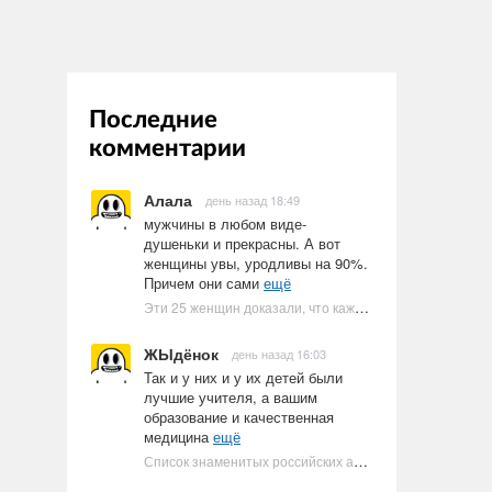
Последние
комментарии
Алала
день назад 18:49
мужчины в любом виде-
душеньки и прекрасны. А вот
женщины увы, уродливы на 90%.
Причем они сами
ещё
Эти 25 женщин доказали, что каждое тело имеет право быть в бикини
ЖЫдёнок
день назад 16:03
Так и у них и у их детей были
лучшие учителя, а вашим
образование и качественная
медицина
ещё
Список знаменитых российских артистов-евреев | Ультрамарин