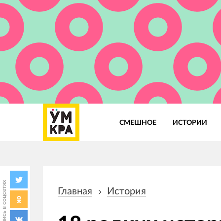
СМЕШНОЕ
ИСТОРИИ
Основная
навигация
Поделись в соцсетях
Главная
История
Строка
навигации