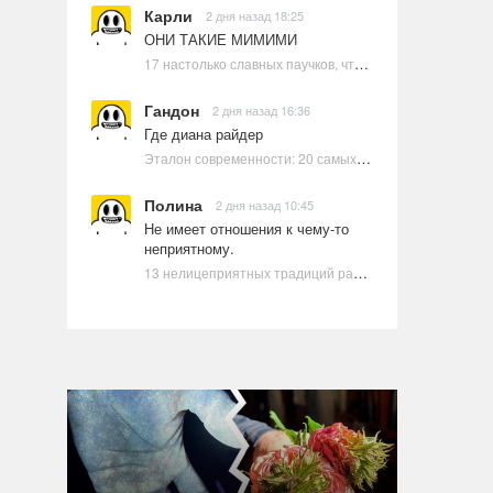
Карли
2 дня назад 18:25
ОНИ ТАКИЕ МИМИМИ
17 настолько славных паучков, что даже у арахнофобов появится желание их погладить
Гандон
2 дня назад 16:36
Где диана райдер
Эталон современности: 20 самых красивых и привлекательных актрис Голливуда, по мнению Google | Ультрамарин
Полина
2 дня назад 10:45
Не имеет отношения к чему-то
неприятному.
13 нелицеприятных традиций разных стран, которые могут шокировать неподготовленного человека