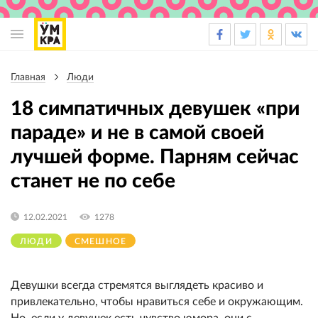
Основная
навигация
Главная
Люди
Строка
навигации
18 симпатичных девушек «при
параде» и не в самой своей
лучшей форме. Парням сейчас
станет не по себе
12.02.2021
1278
ЛЮДИ
СМЕШНОЕ
Девушки всегда стремятся выглядеть красиво и
привлекательно, чтобы нравиться себе и окружающим.
Но, если у девушек есть чувство юмора, они с