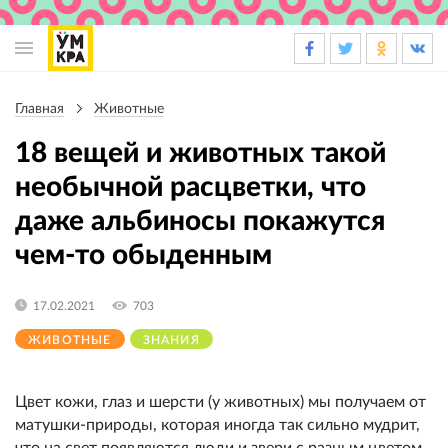
Основная
навигация
Главная
Животные
Строка
навигации
18 вещей и животных такой
необычной расцветки, что
даже альбиносы покажутся
чем-то обыденным
17.02.2021
703
ЖИВОТНЫЕ
ЗНАНИЯ
Цвет кожи, глаз и шерсти (у животных) мы получаем от
матушки-природы, которая иногда так сильно мудрит,
что на свет появляются люди и звери с разным цветом