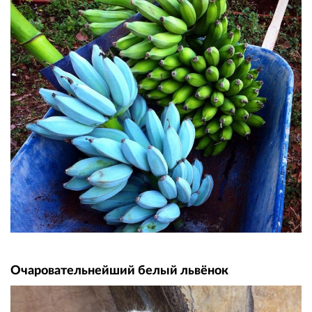
Очаровательнейший белый львёнок