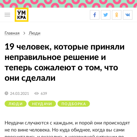
Основная
навигация
Главная
Люди
Строка
навигации
19 человек, которые приняли
неправильное решение и
теперь сожалеют о том, что
они сделали
24.03.2021
639
ЛЮДИ
НЕУДАЧИ
ПОДБОРКА
Неудачи случаются с каждым, и порой они происходят
не по вине человека. Но куда обиднее, когда вы сами
просчитались и оказались в незавидной ситуации по