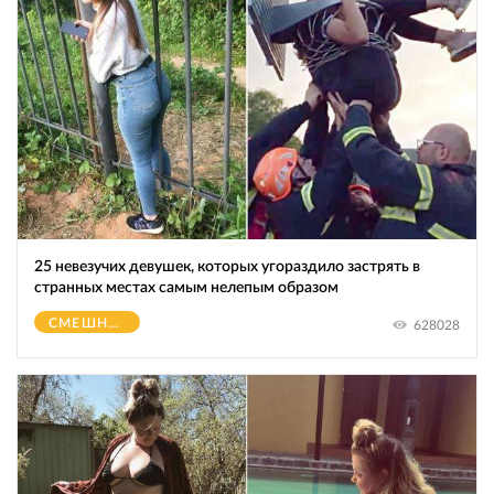
25 невезучих девушек, которых угораздило застрять в
странных местах самым нелепым образом
СМЕШНОЕ
628028