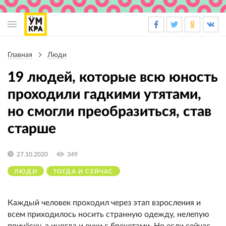
Основная
навигация
Главная
Люди
Строка
навигации
19 людей, которые всю юность
проходили гадкими утятами,
но смогли преобразиться, став
старше
27.10.2020
349
ЛЮДИ
ТОГДА И СЕЙЧАС
Каждый человек проходил через этап взросления и
всем приходилось носить странную одежду, нелепую
причёску, а иногда и очки с брекетами. Но если сейчас