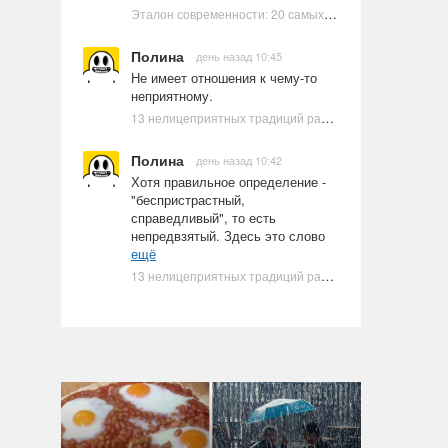
Эталон современности: 20 самых красивых и привлекательных актрис Голливуда, по мнению Google | Ультрамарин
Полина
день назад 10:45
Не имеет отношения к чему-то
неприятному.
13 нелицеприятных традиций разных стран, которые могут шокировать неподготовленного человека
Полина
день назад 10:42
Хотя правильное определение -
"беспристрастный,
справедливый", то есть
непредвзятый. Здесь это слово
ещё
13 нелицеприятных традиций разных стран, которые могут шокировать неподготовленного человека