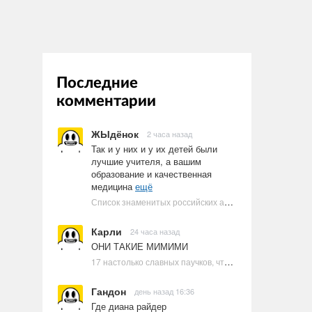
Последние
комментарии
ЖЫдёнок
2 часа назад
Так и у них и у их детей были
лучшие учителя, а вашим
образование и качественная
медицина
ещё
Список знаменитых российских артистов-евреев | Ультрамарин
Карли
24 часа назад
ОНИ ТАКИЕ МИМИМИ
17 настолько славных паучков, что даже у арахнофобов появится желание их погладить
Гандон
день назад 16:36
Где диана райдер