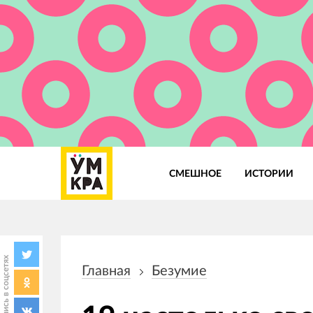
СМЕШНОЕ
ИСТОРИИ
Основная
навигация
Поделись в соцсетях
Главная
Безумие
Строка
навигации