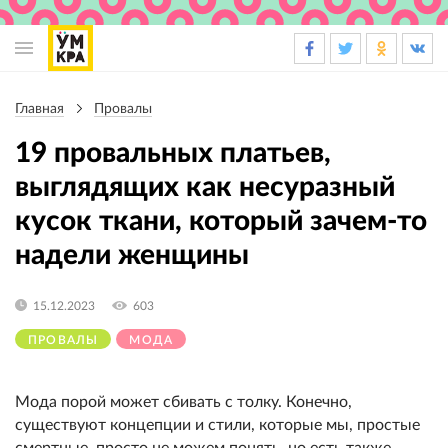
Основная
навигация
Главная
Провалы
Строка
навигации
19 провальных платьев,
выглядящих как несуразный
кусок ткани, который зачем-то
надели женщины
15.12.2023
603
ПРОВАЛЫ
МОДА
Мода порой может сбивать с толку. Конечно,
существуют концепции и стили, которые мы, простые
смертные, просто не можем понять, но есть также