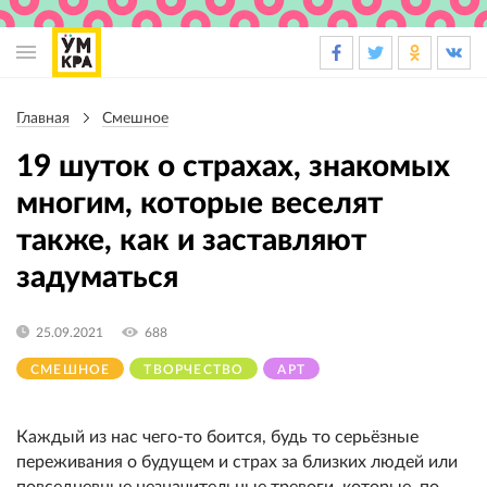
Основная
навигация
Главная
Смешное
Строка
навигации
19 шуток о страхах, знакомых
многим, которые веселят
также, как и заставляют
задуматься
25.09.2021
688
СМЕШНОЕ
ТВОРЧЕСТВО
АРТ
Каждый из нас чего-то боится, будь то серьёзные
переживания о будущем и страх за близких людей или
повседневные незначительные тревоги, которые, по