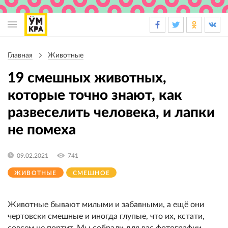
Основная
навигация
Главная
Животные
Строка
навигации
19 смешных животных,
которые точно знают, как
развеселить человека, и лапки
не помеха
09.02.2021
741
ЖИВОТНЫЕ
СМЕШНОЕ
Животные бывают милыми и забавными, а ещё они
чертовски смешные и иногда глупые, что их, кстати,
совсем не портит. Мы собрали для вас фотографии