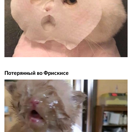
Потерянный во Фрискисе