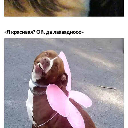
«Я красивая? Ой, да лааааднооо»