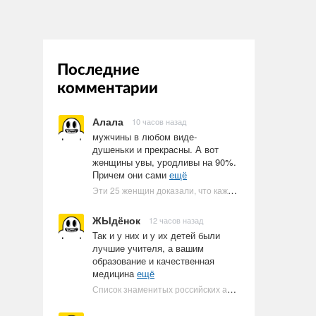
Последние
комментарии
Алала
10 часов назад
мужчины в любом виде-
душеньки и прекрасны. А вот
женщины увы, уродливы на 90%.
Причем они сами
ещё
Эти 25 женщин доказали, что каждое тело имеет право быть в бикини
ЖЫдёнок
12 часов назад
Так и у них и у их детей были
лучшие учителя, а вашим
образование и качественная
медицина
ещё
Список знаменитых российских артистов-евреев | Ультрамарин