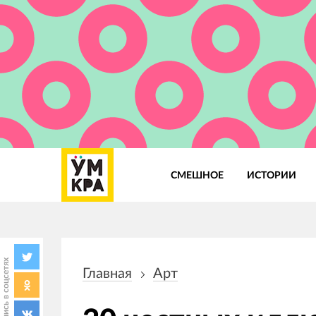
СМЕШНОЕ
ИСТОРИИ
Основная
навигация
Поделись в соцсетях
Главная
Арт
Строка
навигации