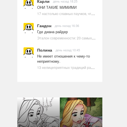
Карли
день назад 18:25
ОНИ ТАКИЕ МИМИМИ
17 настолько славных паучков, что даже у арахнофобов появится желание их погладить
Гандон
день назад 16:36
Где диана райдер
Эталон современности: 20 самых красивых и привлекательных актрис Голливуда, по мнению Google | Ультрамарин
Полина
день назад 10:45
Не имеет отношения к чему-то
неприятному.
13 нелицеприятных традиций разных стран, которые могут шокировать неподготовленного человека