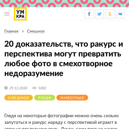
Основная
навигация
Главная
Смешное
Строка
навигации
20 доказательств, что ракурс и
перспектива могут превратить
любое фото в смехотворное
недоразумение
29.12.2020
1082
СМЕШНОЕ
ЛЮДИ
ЖИВОТНЫЕ
Глядя на некоторые фотографии можно очень сильно
запутаться и ракурс наряду с перспективой играют в
этом не последнюю роль. Люди, сами того не желая,