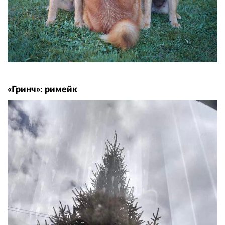
«Гринч»: римейк