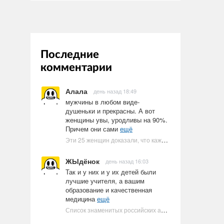
Последние
комментарии
Алала
день назад 18:49
мужчины в любом виде-
душеньки и прекрасны. А вот
женщины увы, уродливы на 90%.
Причем они сами
ещё
Эти 25 женщин доказали, что каждое тело имеет право быть в бикини
ЖЫдёнок
день назад 16:03
Так и у них и у их детей были
лучшие учителя, а вашим
образование и качественная
медицина
ещё
Список знаменитых российских артистов-евреев | Ультрамарин