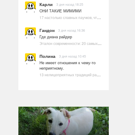
Карли
3 дня назад 18:25
ОНИ ТАКИЕ МИМИМИ
17 настолько славных паучков, что даже у арахнофобов появится желание их погладить
Гандон
3 дня назад 16:36
Где диана райдер
Эталон современности: 20 самых красивых и привлекательных актрис Голливуда, по мнению Google | Ультрамарин
Полина
3 дня назад 10:45
Не имеет отношения к чему-то
неприятному.
13 нелицеприятных традиций разных стран, которые могут шокировать неподготовленного человека