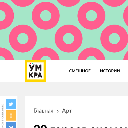
СМЕШНОЕ
ИСТОРИИ
Основная
навигация
Поделись в соцсетях
Главная
Арт
Строка
навигации