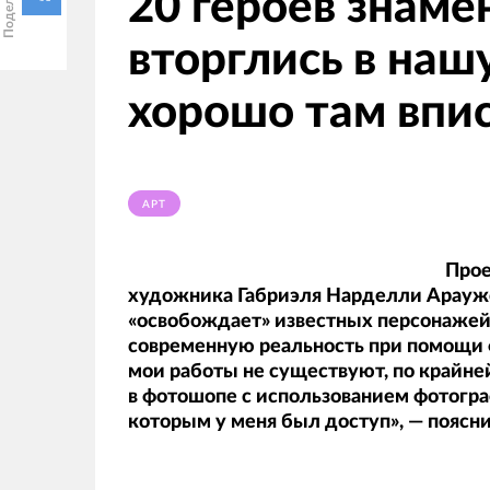
20 героев знаме
вторглись в наш
хорошо там впи
АРТ
Прое
художника Габриэля Нарделли Араужо (
«освобождает» известных персонажей 
современную реальность при помощи 
мои работы не существуют, по крайней
в фотошопе с использованием фотограф
которым у меня был доступ», — поясни