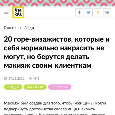
Основная
навигация
Главная
Люди
Строка
навигации
20 горе-визажистов, которые и
себя нормально накрасить не
могут, но берутся делать
макияж своим клиенткам
17.11.2020
845
ЛЮДИ
МАКИЯЖ
БЕЗУМИЕ
Макияж был создан для того, чтобы женщины могли
подчеркнуть достоинства своего лица и скрыть
недостатки кожи. К счастью, для этого на рынке есть