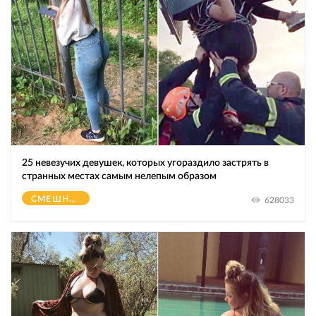
25 невезучих девушек, которых угораздило застрять в
странных местах самым нелепым образом
СМЕШНОЕ
628033