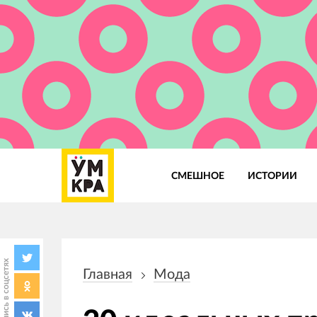
СМЕШНОЕ
ИСТОРИИ
Основная
навигация
Поделись в соцсетях
Главная
Мода
Строка
навигации