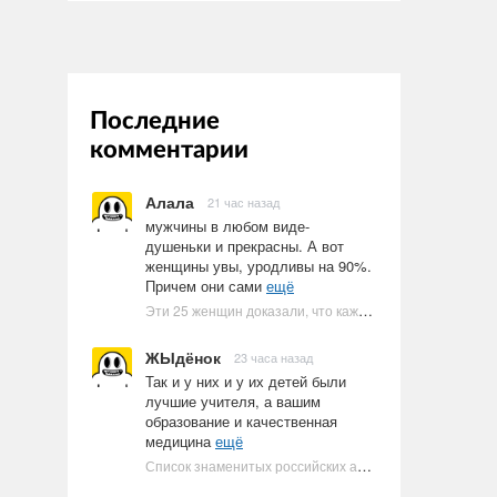
Последние
комментарии
Алала
21 час назад
мужчины в любом виде-
душеньки и прекрасны. А вот
женщины увы, уродливы на 90%.
Причем они сами
ещё
Эти 25 женщин доказали, что каждое тело имеет право быть в бикини
ЖЫдёнок
23 часа назад
Так и у них и у их детей были
лучшие учителя, а вашим
образование и качественная
медицина
ещё
Список знаменитых российских артистов-евреев | Ультрамарин