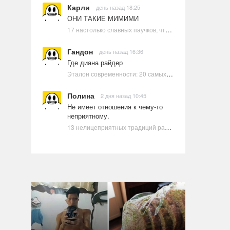
Карли
день назад 18:25
ОНИ ТАКИЕ МИМИМИ
17 настолько славных паучков, что даже у арахнофобов появится желание их погладить
Гандон
день назад 16:36
Где диана райдер
Эталон современности: 20 самых красивых и привлекательных актрис Голливуда, по мнению Google | Ультрамарин
Полина
2 дня назад 10:45
Не имеет отношения к чему-то
неприятному.
13 нелицеприятных традиций разных стран, которые могут шокировать неподготовленного человека