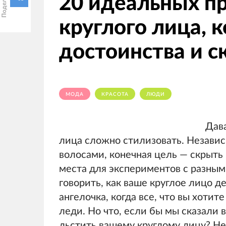
20 идеальных п
круглого лица, 
достоинства и с
МОДА
КРАСОТА
ЛЮДИ
Дава
лица сложно стилизовать. Независи
волосами, конечная цель — скрыть 
места для экспериментов с разным
говорить, как ваше круглое лицо д
ангелочка, когда все, что вы хотит
леди. Но что, если бы мы сказали 
льстить вашему круглому лицу? Не