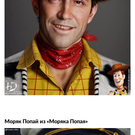
Моряк Попай из «Моряка Попая»