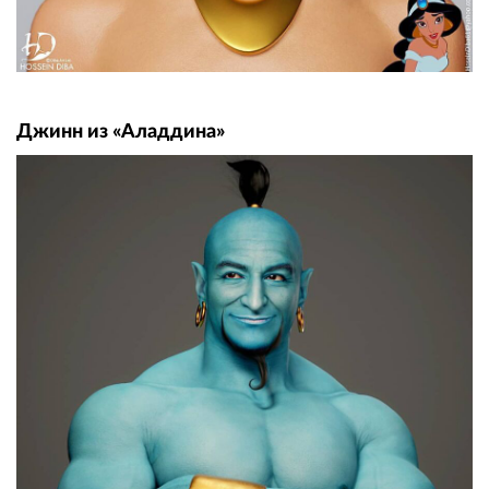
Джинн из «Аладдина»