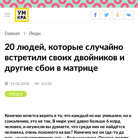
Основная
навигация
Главная
Люди
Строка
навигации
20 людей, которые случайно
встретили своих двойников и
другие сбои в матрице
19.06.2018
10143
ЛЮДИ
Конечно хочется верить в то, что каждый из нас уникален, но к
сожалению, это не так. В мире уже давно больше 6 млрд
человек, и неужели вы думаете, что среди них не найдётся
человека, очень похожего на вас? Конечно же он где-то да
есть, но вот повстречать его — большая удача. Однако людям