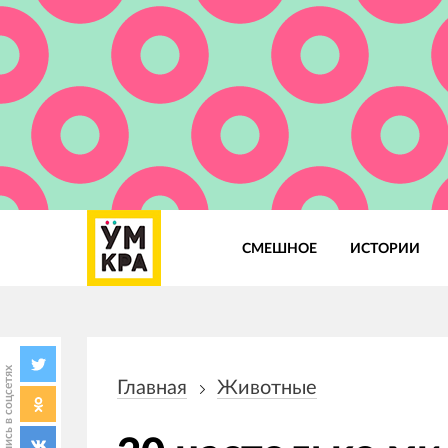
СМЕШНОЕ
ИСТОРИИ
Основная
навигация
Поделись в соцсетях
Главная
Животные
Строка
навигации