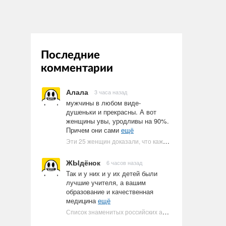
Последние
комментарии
Алала
3 часа назад
мужчины в любом виде-
душеньки и прекрасны. А вот
женщины увы, уродливы на 90%.
Причем они сами
ещё
Эти 25 женщин доказали, что каждое тело имеет право быть в бикини
ЖЫдёнок
6 часов назад
Так и у них и у их детей были
лучшие учителя, а вашим
образование и качественная
медицина
ещё
Список знаменитых российских артистов-евреев | Ультрамарин