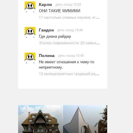
Карли
день назад 18:25
ОНИ ТАКИЕ МИМИМИ
17 настолько славных паучков, что даже у арахнофобов появится желание их погладить
Гандон
день назад 16:36
Где диана райдер
Эталон современности: 20 самых красивых и привлекательных актрис Голливуда, по мнению Google | Ультрамарин
Полина
день назад 10:45
Не имеет отношения к чему-то
неприятному.
13 нелицеприятных традиций разных стран, которые могут шокировать неподготовленного человека