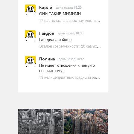
Карли
день назад 18:25
ОНИ ТАКИЕ МИМИМИ
17 настолько славных паучков, что даже у арахнофобов появится желание их погладить
Гандон
день назад 16:36
Где диана райдер
Эталон современности: 20 самых красивых и привлекательных актрис Голливуда, по мнению Google | Ультрамарин
Полина
день назад 10:45
Не имеет отношения к чему-то
неприятному.
13 нелицеприятных традиций разных стран, которые могут шокировать неподготовленного человека