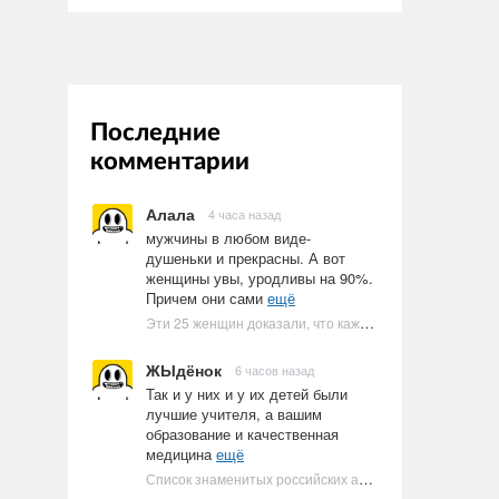
Последние
комментарии
Алала
4 часа назад
мужчины в любом виде-
душеньки и прекрасны. А вот
женщины увы, уродливы на 90%.
Причем они сами
ещё
Эти 25 женщин доказали, что каждое тело имеет право быть в бикини
ЖЫдёнок
6 часов назад
Так и у них и у их детей были
лучшие учителя, а вашим
образование и качественная
медицина
ещё
Список знаменитых российских артистов-евреев | Ультрамарин