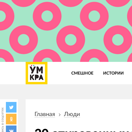
СМЕШНОЕ
ИСТОРИИ
Основная
навигация
Поделись в соцсетях
Главная
Люди
Строка
навигации