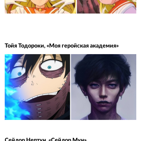
Тойя Тодороки, «Моя геройская академия»
Сейлор Нептун, «Сейлор Мун»