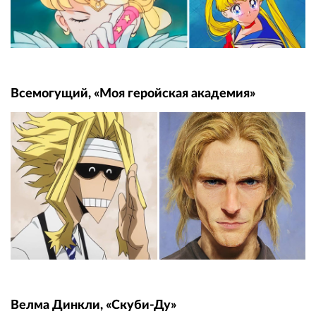
Всемогущий, «Моя геройская академия»
Велма Динкли, «Скуби-Ду»