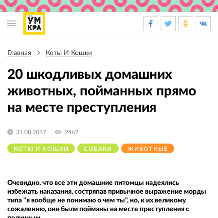
Основная
навигация
Главная
Коты И Кошки
Строка
навигации
20 шкодливых домашних
животных, пойманных прямо
на месте преступления
31.08.2017
2462
КОТЫ И КОШКИ
СОБАКИ
ЖИВОТНЫЕ
Очевидно, что все эти домашние питомцы надеялись
избежать наказания, состряпав привычное выражение морды
типа "я вообще не понимаю о чем ты", но, к их великому
сожалению, они были пойманы на месте преступления с
поличным.