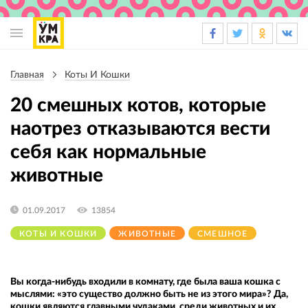
Основная
навигация
Главная
Коты И Кошки
Строка
навигации
20 смешных котов, которые
наотрез отказываются вести
себя как нормальные
животные
01.09.2017
13854
КОТЫ И КОШКИ
ЖИВОТНЫЕ
СМЕШНОЕ
Вы когда-нибудь входили в комнату, где была ваша кошка с
мыслями: «это существо должно быть не из этого мира»? Да,
кошки являются главными чудаками среди животных и их