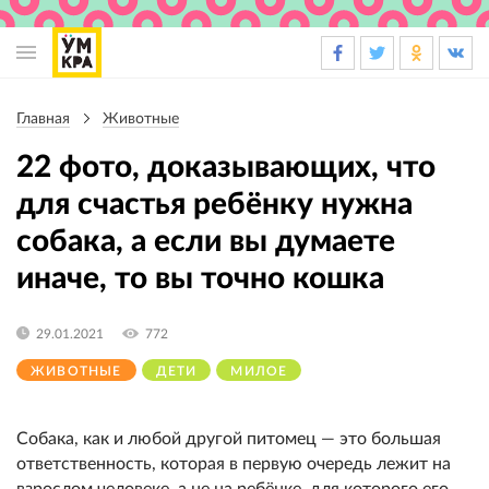
Основная
навигация
Главная
Животные
Строка
навигации
22 фото, доказывающих, что
для счастья ребёнку нужна
собака, а если вы думаете
иначе, то вы точно кошка
29.01.2021
772
ЖИВОТНЫЕ
ДЕТИ
МИЛОЕ
Собака, как и любой другой питомец — это большая
ответственность, которая в первую очередь лежит на
взрослом человеке, а не на ребёнке, для которого его