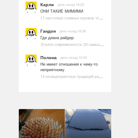
Карли
день назад 18:25
ОНИ ТАКИЕ МИМИМИ
17 настолько славных паучков, что даже у арахнофобов появится желание их погладить
Гандон
день назад 16:36
Где диана райдер
Эталон современности: 20 самых красивых и привлекательных актрис Голливуда, по мнению Google | Ультрамарин
Полина
день назад 10:45
Не имеет отношения к чему-то
неприятному.
13 нелицеприятных традиций разных стран, которые могут шокировать неподготовленного человека