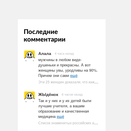
Последние
комментарии
Алала
4 часа назад
мужчины в любом виде-
душеньки и прекрасны. А вот
женщины увы, уродливы на 90%.
Причем они сами
ещё
Эти 25 женщин доказали, что каждое тело имеет право быть в бикини
ЖЫдёнок
6 часов назад
Так и у них и у их детей были
лучшие учителя, а вашим
образование и качественная
медицина
ещё
Список знаменитых российских артистов-евреев | Ультрамарин