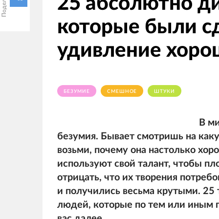
25 абсолютно д
которые были с
удивление хоро
БЕЗУМИЕ
СМЕШНОЕ
ШТУКИ
В ми
безумия. Бывает смотришь на как
возьми, почему она настолько хор
используют свой талант, чтобы п
отрицать, что их творения потреб
и получились весьма крутыми. 25
людей, которые по тем или иным п
вас далее.