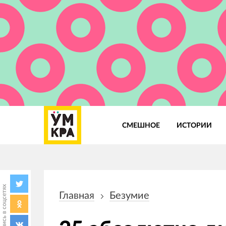
СМЕШНОЕ
ИСТОРИИ
Основная
навигация
Поделись в соцсетях
Главная
Безумие
Строка
навигации