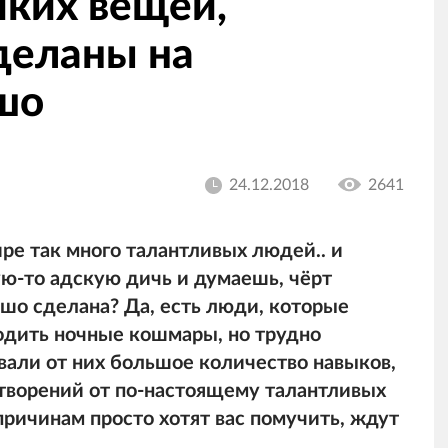
иких вещей,
деланы на
шо
24.12.2018
2641
ре так много талантливых людей.. и
ую-то адскую дичь и думаешь, чёрт
ошо сделана? Да, есть люди, которые
лодить ночные кошмары, но трудно
овали от них большое количество навыков,
 творений от по-настоящему талантливых
ричинам просто хотят вас помучить, ждут