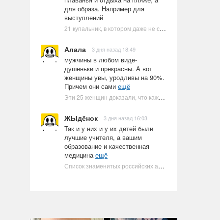
для образа. Например для
выступлений
21 купальник, в котором даже не стоит пытаться плавать
Алала
3 дня назад 18:49
мужчины в любом виде-
душеньки и прекрасны. А вот
женщины увы, уродливы на 90%.
Причем они сами
ещё
Эти 25 женщин доказали, что каждое тело имеет право быть в бикини
ЖЫдёнок
3 дня назад 16:03
Так и у них и у их детей были
лучшие учителя, а вашим
образование и качественная
медицина
ещё
Список знаменитых российских артистов-евреев | Ультрамарин