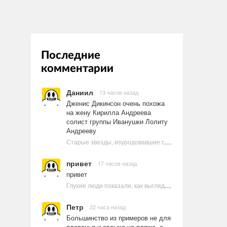
Последние
комментарии
Даниил
13 часов назад
Дженис Дикинсон очень похожа
на жену Кирилла Андреева
солист группы Иванушки Лолиту
Андрееву
Старые звезды, изуродовавшие себя пластикой
привет
17 часов назад
привет
Глухие люди показали, как выглядят ругательства на языке жестов
Петр
22 часа назад
Большинство из примеров не для
плаванья и отдыха на пляже, а