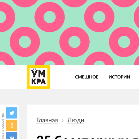
СМЕШНОЕ
ИСТОРИИ
Основная
навигация
Поделись в соцсетях
Главная
Люди
Строка
навигации