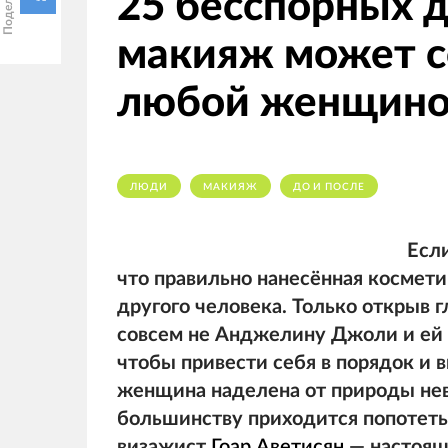
25 бесспорных д
макияж может с
любой женщин
ЛЮДИ
МАКИЯЖ
ДО И ПОСЛЕ
Если
что правильно нанесённая космети
другого человека. Только открыв 
совсем не Анджелину Джоли и ей 
чтобы привести себя в порядок и в
женщина наделена от природы нев
большинству приходится попотеть,
визажист
Гоар Аветисян
— настоящ