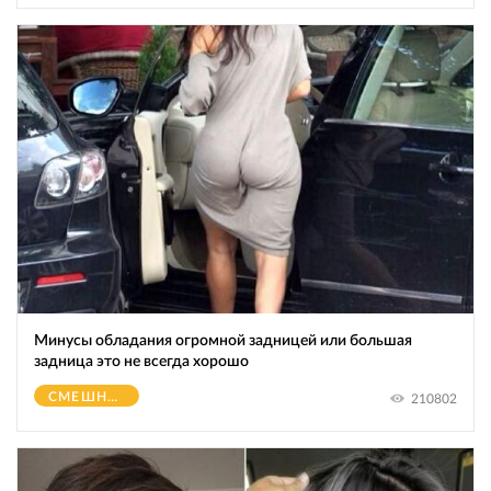
Минусы обладания огромной зaдницeй или большая
зaдницa это не всегда хорошо
СМЕШНОЕ
210802