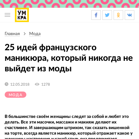
Основная
навигация
Главная
Мода
Строка
навигации
25 идей французского
маникюра, который никогда не
выйдет из моды
12.05.2018
1278
МОДА
В большинстве своём женщины следят за собой и любят это
делать. Все эти масочки, массажи и макияж делают их
счастливее. И завершающим штрихом, так сказать вишенкой
на торте, всегда является маникюр, который отражает какое у
женщины настроение и какой стиль она предпочитает.