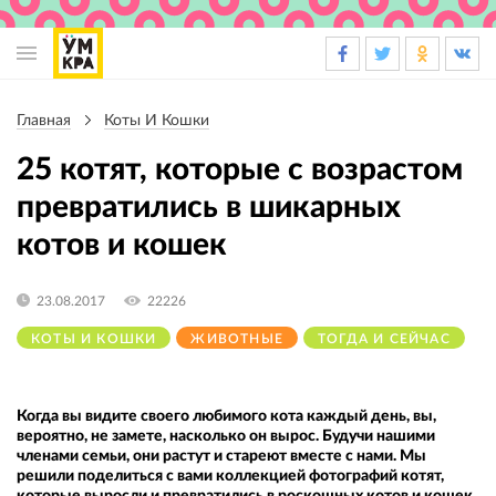
Основная
навигация
Главная
Коты И Кошки
Строка
навигации
25 котят, которые с возрастом
превратились в шикарных
котов и кошек
23.08.2017
22226
КОТЫ И КОШКИ
ЖИВОТНЫЕ
ТОГДА И СЕЙЧАС
Когда вы видите своего любимого кота каждый день, вы,
вероятно, не замете, насколько он вырос. Будучи нашими
членами семьи, они растут и стареют вместе с нами. Мы
решили поделиться с вами коллекцией фотографий котят,
которые выросли и превратились в роскошных котов и кошек.