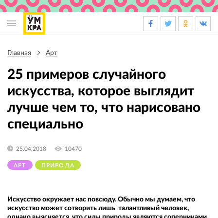
Основная
навигация
Главная
Арт
Строка
навигации
25 примеров случайного
искусства, которое выглядит
лучше чем то, что нарисовано
специально
25.04.2018
10470
АРТ
ПРИРОДА
Искусство окружает нас повсюду. Обычно мы думаем, что
искусство может сотворить лишь талантливый человек,
однако выясняется, что силы природы являются соперниками