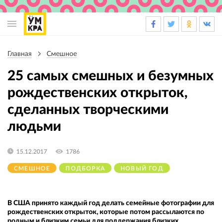
Основная
навигация
Главная
Смешное
Строка
навигации
25 самых смешных и безумных
рождественских открыток,
сделанных творческими
людьми
15.12.2017
1786
СМЕШНОЕ
ПОДБОРКА
НОВЫЙ ГОД
В США принято каждый год делать семейные фотографии для
рождественских открыток, которые потом рассылаются по
родным и близким семьи для поддержания близких