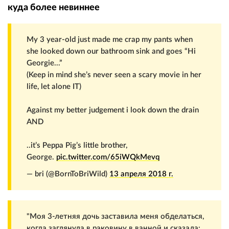
куда более невиннее
My 3 year-old just made me crap my pants when
she looked down our bathroom sink and goes “Hi
Georgie...”
(Keep in mind she’s never seen a scary movie in her
life, let alone IT)
Against my better judgement i look down the drain
AND
..it’s Peppa Pig’s little brother,
George.
pic.twitter.com/65iWQkMevq
— bri (@BornToBriWild)
13 апреля 2018 г.
"Моя 3-летняя дочь заставила меня обделаться,
когда заглянула в раковину в ванной и сказала: