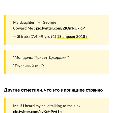
My daughter : Hi Georgie
Coward Me :
pic.twitter.com/ZlOmRUkIqP
— Shiruba (7.4) (@lyro91)
13 апреля 2018 г.
"Моя дочь: 'Привет Джорджи'"
"Трусливый я: ...";
Другие отметили, что это в принципе странно
Me if I heard my child talking to the sink.
pic.twitter.com/eyKcHPwt1b