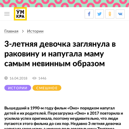
Основная
навигация
Главная
Истории
Строка
навигации
3-летняя девочка заглянула в
раковину и напугала маму
самым невинным образом
16.04.2018
1446
ИСТОРИИ
СМЕШНОЕ
Вышедший в 1990-м году фильм «Оно» порядком напугал
детей и их родителей. Перезагрузка «Оно» в 2017 повторила и
усилила успех оригинала, поэтому неудивительно, что люди
пугаются этого фильма до сих пор. Недавно 3-летняя девочка
напугала свою маму, а именно пользовательницу Твиттера