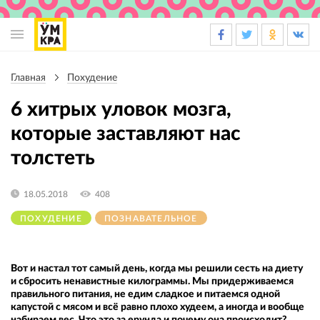
Основная
навигация
Главная
Похудение
Строка
навигации
6 хитрых уловок мозга,
которые заставляют нас
толстеть
18.05.2018
408
ПОХУДЕНИЕ
ПОЗНАВАТЕЛЬНОЕ
Вот и настал тот самый день, когда мы решили сесть на диету
и сбросить ненавистные килограммы. Мы придерживаемся
правильного питания, не едим сладкое и питаемся одной
капустой с мясом и всё равно плохо худеем, а иногда и вообще
набираем вес. Что это за ерунда и почему она происходит?