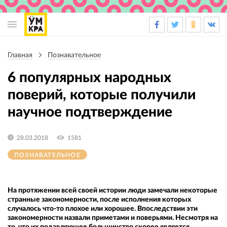
Основная
навигация
Главная
Познавательное
Строка
навигации
6 популярных народных
поверий, которые получили
научное подтверждение
28.03.2018
1581
ПОЗНАВАТЕЛЬНОЕ
На протяжении всей своей истории люди замечали некоторые
странные закономерности, после исполнения которых
случалось что-то плохое или хорошее. Впоследствии эти
закономерности назвали приметами и поверьями. Несмотря на
то, что их подавляющее большинство скорее является