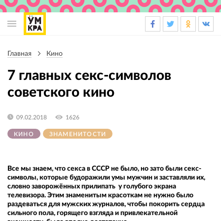
Основная
навигация
Главная
Кино
Строка
навигации
7 главных ceкс-символов
советского кино
09.02.2018
1626
КИНО
ЗНАМЕНИТОСТИ
Все мы знаем, что секса в СССР не было, но зато были секс-
символы, которые будоражили умы мужчин и заставляли их,
словно заворожённых прилипать у голубого экрана
телевизора. Этим знаменитым красоткам не нужно было
раздеваться для мужских журналов, чтобы покорить сердца
сильного пола, горящего взгляда и привлекательной