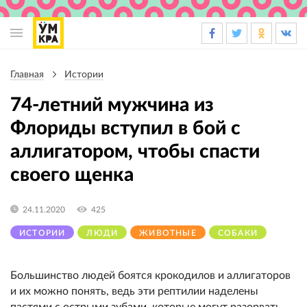
Основная
навигация
Главная
Истории
Строка
навигации
74-летний мужчина из
Флориды вступил в бой с
аллигатором, чтобы спасти
своего щенка
24.11.2020
425
ИСТОРИИ
ЛЮДИ
ЖИВОТНЫЕ
СОБАКИ
Большинство людей боятся крокодилов и аллигаторов
и их можно понять, ведь эти рептилии наделены
пастями с острыми зубами, которые могут разорвать