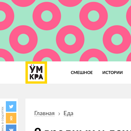
СМЕШНОЕ
ИСТОРИИ
Основная
навигация
Поделись в соцсетях
Главная
Еда
Строка
навигации