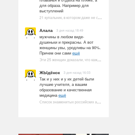
для образа. Например для
выступлений
21 купальник, в котором даже не стоит пытаться плавать
Алала
3 дня назад 18:49
мужчины в любом виде-
душеньки и прекрасны. А вот
женщины увы, уродливы на 90%.
Причем они сами
ещё
Эти 25 женщин доказали, что каждое тело имеет право быть в бикини
ЖЫдёнок
3 дня назад 16:03
Так и у них и у их детей были
лучшие учителя, а вашим
образование и качественная
медицина
ещё
Список знаменитых российских артистов-евреев | Ультрамарин