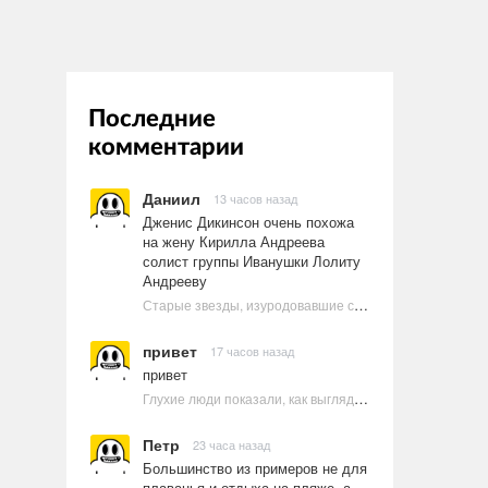
Последние
комментарии
Даниил
13 часов назад
Дженис Дикинсон очень похожа
на жену Кирилла Андреева
солист группы Иванушки Лолиту
Андрееву
Старые звезды, изуродовавшие себя пластикой
привет
17 часов назад
привет
Глухие люди показали, как выглядят ругательства на языке жестов
Петр
23 часа назад
Большинство из примеров не для
плаванья и отдыха на пляже, а