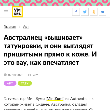
Основная
навигация
Главная
Арт
Строка
навигации
Австралиец «вышивает»
татуировки, и они выглядят
пришитыми прямо к коже. И
это вау, как впечатляет
07.10.2020
289
АРТ
ТАТУ
Тату-мастер Мин Зуми (
Min Zumi
) из Authentic Ink,
который живёт в Сиднее, Австралия, овладел
совершенно особенным стилем татуирования. Он