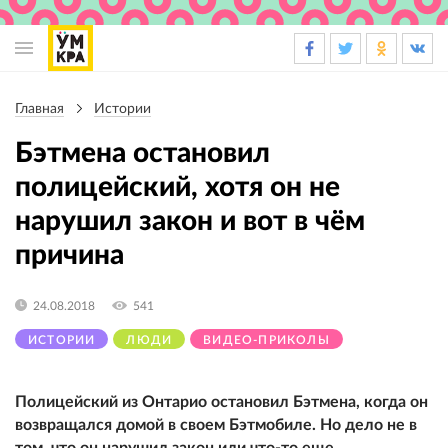
Основная
навигация
Главная
Истории
Строка
навигации
Бэтмена остановил
полицейский, хотя он не
нарушил закон и вот в чём
причина
24.08.2018
541
ИСТОРИИ
ЛЮДИ
ВИДЕО-ПРИКОЛЫ
Полицейский из Онтарио остановил Бэтмена, когда он
возвращался домой в своем Бэтмобиле. Но дело не в
том, что он нарушил закон или что-то еще.