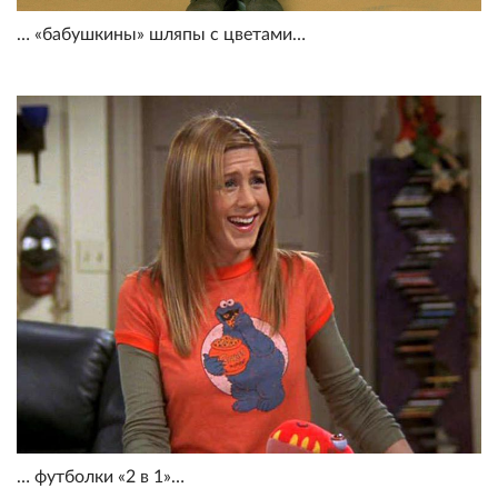
… «бабушкины» шляпы с цветами…
… футболки «2 в 1»…