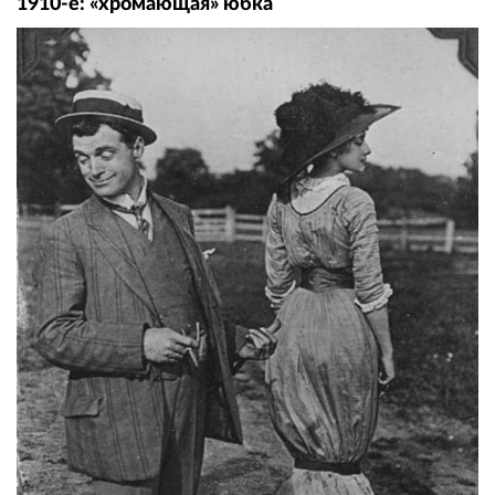
1910-е: «хромающая» юбка