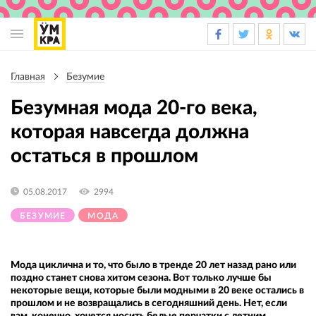
Основная
навигация
Главная
Безумие
Строка
навигации
Безумная мода 20-го века,
которая навсегда должна
остаться в прошлом
05.08.2017
2994
БЕЗУМИЕ
МОДА
Мода циклична и то, что было в тренде 20 лет назад рано или
поздно станет снова хитом сезона. Вот только лучше бы
некоторые вещи, которые были модными в 20 веке остались в
прошлом и не возвращались в сегодняшний день. Нет, если
вам, конечно, хочется носить белые перчатки с летним