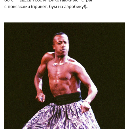
80-е — здесь тебе и трикотаажные гетры
с повязками (привет, бум на аэробику!)…