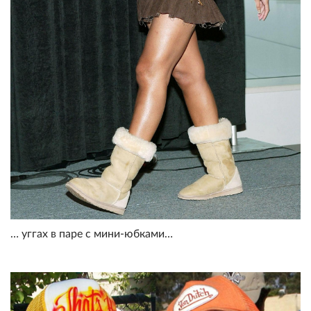
… уггах в паре с мини-юбками…