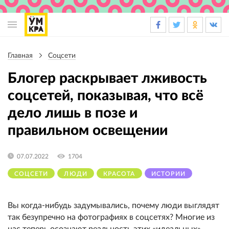
Основная
навигация
Главная
Соцсети
Строка
навигации
Блогер раскрывает лживость
соцсетей, показывая, что всё
дело лишь в позе и
правильном освещении
07.07.2022
1704
СОЦСЕТИ
ЛЮДИ
КРАСОТА
ИСТОРИИ
Вы когда-нибудь задумывались, почему люди выглядят
так безупречно на фотографиях в соцсетях? Многие из
нас теперь осознают реальность этих «идеальных»